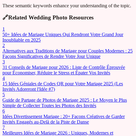
These semantic keywords enhance your understanding of the topic.
🔗
Related Wedding Photo Resources
1
50+ Idées de Mariage Uniques Qui Rendront Votre Grand Jour
Inoubliable en 2025
2
Alternatives aux Traditions de Mariage pour Couples Modernes : 25
Façons Significatives de Rendre Votre Jour Unique
3
31 Conseils de Mariage pour 2026 : Liste de Contrôle Éprouvée
pour Économiser, Réduire le Stress et Épater Vos Invités
4
15 Idées Géniales de Codes QR pour Votre Mariage 2025 (Les
Invités Adoreront l'Idée #7)
5
Guide de Partage de Photos de Mariage 2025 : Le Moyen le Plus
Simple de Collecter Toutes les Photos des Invités
6
Idées Divertissement Mariage : 20+ Façons Créatives de Garder
Invités Engagés au-Delà de la Piste de Danse
7
Meilleures Idées de Mariage 2026 : Uniques, Modernes et