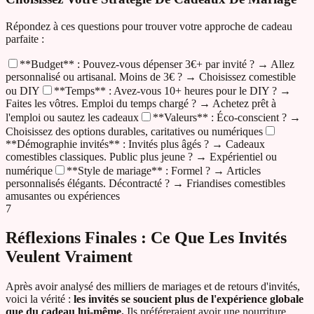
Répondez à ces questions pour trouver votre approche de cadeau
parfaite :
**Budget** : Pouvez-vous dépenser 3€+ par invité ? → Allez
personnalisé ou artisanal. Moins de 3€ ? → Choisissez comestible
ou DIY
**Temps** : Avez-vous 10+ heures pour le DIY ? →
Faites les vôtres. Emploi du temps chargé ? → Achetez prêt à
l'emploi ou sautez les cadeaux
**Valeurs** : Éco-conscient ? →
Choisissez des options durables, caritatives ou numériques
**Démographie invités** : Invités plus âgés ? → Cadeaux
comestibles classiques. Public plus jeune ? → Expérientiel ou
numérique
**Style de mariage** : Formel ? → Articles
personnalisés élégants. Décontracté ? → Friandises comestibles
amusantes ou expériences
7
Réflexions Finales : Ce Que Les Invités
Veulent Vraiment
Après avoir analysé des milliers de mariages et de retours d'invités,
voici la vérité :
les invités se soucient plus de l'expérience globale
que du cadeau lui-même.
Ils préféreraient avoir une nourriture