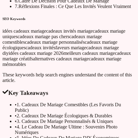
6
.
Cadre De Décision Pour Cadeaux De Mariage
7
.
Réflexions Finales : Ce Que Les Invités Veulent Vraiment
SEO Keywords
idées cadeaux mariage
cadeaux invités mariage
cadeaux mariage
uniques
cadeaux mariage pas chers
cadeaux mariage
comestibles
cadeaux mariage personnalisés
cadeaux mariage
écologiques
cadeaux invités
faveurs mariage
cadeaux mariage
diy
idées cadeaux mariage 2026
meilleurs cadeaux mariage
cadeaux
mariage créatifs
alternatives cadeaux mariage
cadeaux mariage
mémorables
These keywords help search engines understand the content of this
article.
Key Takeaways
•
1. Cadeaux De Mariage Comestibles (Les Favoris Du
Public)
•
2. Cadeaux De Mariage Écologiques & Durables
•
3. Cadeaux De Mariage Personnalisés & Uniques
•
4. Le Cadeau De Mariage Ultime : Souvenirs Photo
Numériques
•
5. Idées De Cadeaux De Mariage DIY Économiques