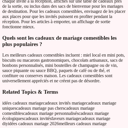
chaque invité à la réception, affichés sur une table de cadeaux près
de la sortie, ou inclus dans des sacs de bienvenue pour les mariages
de destination. Pour les cadeaux comestibles, envisagez de les placer
aux places pour que les invités puissent en profiter pendant la
réception. Pour les articles à emporter, un affichage de sortie
fonctionne mieux.
Quels sont les cadeaux de mariage comestibles les
plus populaires ?
Les meilleurs cadeaux comestibles incluent : miel local en mini pots,
biscuits ou macarons gastronomiques, chocolats artisanaux, sacs de
bonbons personnalisés, mini bouteilles de champagne ou de vin,
sauce piquante ou sauce BBQ, paquets de café ou de thé, et
confiture ou conserves maison. Les cadeaux comestibles sont
universellement appréciés et ne créent pas de désordre.
Related Topics & Terms
idées cadeaux mariage
cadeaux invités mariage
cadeaux mariage
uniques
cadeaux mariage pas chers
cadeaux mariage
comestibles
cadeaux mariage personnalisés
cadeaux mariage
écologiques
cadeaux invités
faveurs mariage
cadeaux mariage
diy
idées cadeaux mariage 2026
meilleurs cadeaux mariage