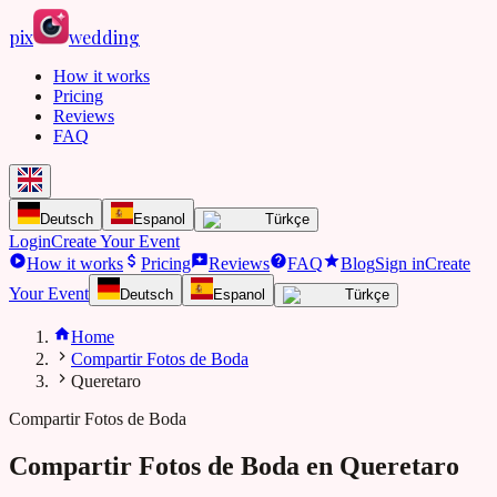
pix
wedding
How it works
Pricing
Reviews
FAQ
Deutsch
Espanol
Türkçe
Login
Create Your Event
How it works
Pricing
Reviews
FAQ
Blog
Sign in
Create
Your Event
Deutsch
Espanol
Türkçe
Home
Compartir Fotos de Boda
Queretaro
Compartir Fotos de Boda
Compartir Fotos de Boda en
Queretaro