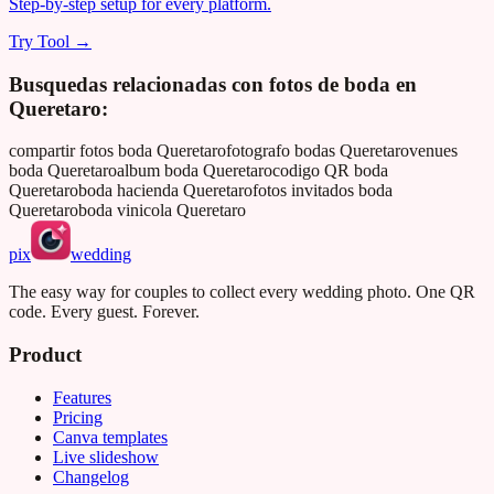
Step-by-step setup for every platform.
Try Tool →
Busquedas relacionadas con fotos de boda en
Queretaro
:
compartir fotos boda Queretaro
fotografo bodas Queretaro
venues
boda Queretaro
album boda Queretaro
codigo QR boda
Queretaro
boda hacienda Queretaro
fotos invitados boda
Queretaro
boda vinicola Queretaro
pix
wedding
The easy way for couples to collect every wedding photo. One QR
code. Every guest. Forever.
Product
Features
Pricing
Canva templates
Live slideshow
Changelog