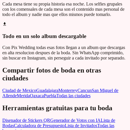
Cada mesa tiene su propia historia esa noche. Los selfies grupales
con los comensales de cada mesa son el contenido mas personal de
todo el album y nadie mas que ellos mismos puede tomarlo.
Todo en un solo album descargable
Con Pix Wedding todas esas fotos llegan a un album que descargas
en alta resolucion despues de la boda. Sin WhatsApp comprimido,
sin buscar en Instagram, sin perseguir a cada invitado por separado.
Compartir fotos de boda en otras
ciudades
Ciudad de Mexico
Guadalajara
Monterrey
Cancun
San Miguel de
Allende
Merida
Oaxaca
Puebla
Todas las ciudades
Herramientas gratuitas para tu boda
Disenador de Stickers QR
Generador de Votos con IA
Lista de
Bodas
Calculadora de Presupuesto
Lista de Invitados
Todas las