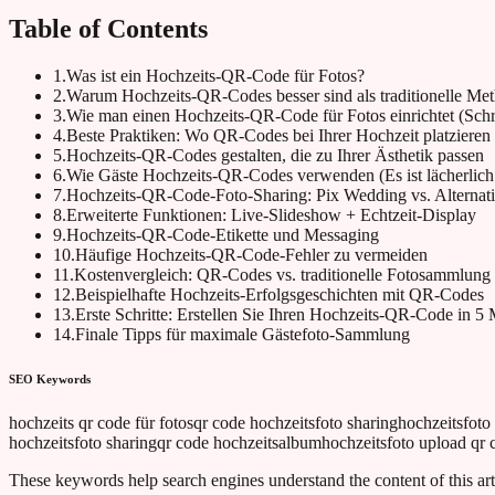
Table of Contents
1
.
Was ist ein Hochzeits-QR-Code für Fotos?
2
.
Warum Hochzeits-QR-Codes besser sind als traditionelle Me
3
.
Wie man einen Hochzeits-QR-Code für Fotos einrichtet (Schrit
4
.
Beste Praktiken: Wo QR-Codes bei Ihrer Hochzeit platzieren
5
.
Hochzeits-QR-Codes gestalten, die zu Ihrer Ästhetik passen
6
.
Wie Gäste Hochzeits-QR-Codes verwenden (Es ist lächerlich
7
.
Hochzeits-QR-Code-Foto-Sharing: Pix Wedding vs. Alternat
8
.
Erweiterte Funktionen: Live-Slideshow + Echtzeit-Display
9
.
Hochzeits-QR-Code-Etikette und Messaging
10
.
Häufige Hochzeits-QR-Code-Fehler zu vermeiden
11
.
Kostenvergleich: QR-Codes vs. traditionelle Fotosammlung
12
.
Beispielhafte Hochzeits-Erfolgsgeschichten mit QR-Codes
13
.
Erste Schritte: Erstellen Sie Ihren Hochzeits-QR-Code in 5
14
.
Finale Tipps für maximale Gästefoto-Sammlung
SEO Keywords
hochzeits qr code für fotos
qr code hochzeitsfoto sharing
hochzeitsfoto
hochzeitsfoto sharing
qr code hochzeitsalbum
hochzeitsfoto upload qr 
These keywords help search engines understand the content of this art