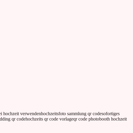
ei hochzeit verwenden
hochzeitsfoto sammlung qr code
sofortiges
dding qr code
hochzeits qr code vorlage
qr code photobooth hochzeit