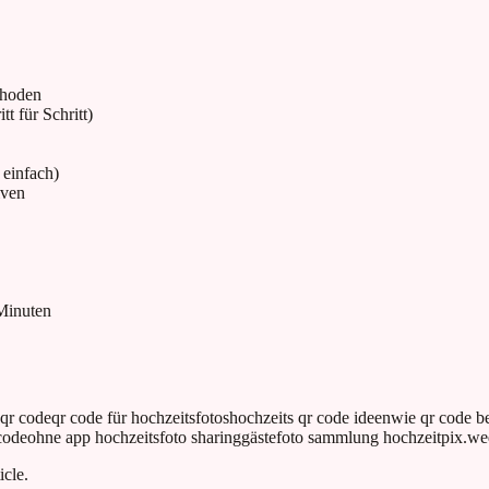
thoden
t für Schritt)
 einfach)
iven
 Minuten
 qr code
qr code für hochzeitsfotos
hochzeits qr code ideen
wie qr code b
code
ohne app hochzeitsfoto sharing
gästefoto sammlung hochzeit
pix.we
icle.