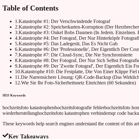
Table of Contents
1
.
Katastrophe #1: Der Verschwindende Fotograf
2
.
Katastrophe #2: Speicherkarten-Korruption (Der Herzbrecher
3
.
Katastrophe #3: Onkel Bobs Daumen (In Jedem. Einzelnen. F
4
.
Katastrophe #4: Der Fotograf, Der Nur Hinterköpfe Fotografi
5
.
Katastrophe #5: Das Ladegerät, Das Es Nicht Gab
6
.
Katastrophe #6: Der 'Professionelle', Der Eigentlich Der Co
7
.
Katastrophe #7: Die Cloud-Sync, Die Nie Synchronisierte
8
.
Katastrophe #8: Der Fotograf, Der Nur Sich Selbst Fotografie
9
.
Katastrophe #9: Der 'Zweite Fotograf', Der Eigentlich Ein F
10
.
Katastrophe #10: Die Festplatte, Die Von Einer Klippe Fiel 
11
.
Die Narrensichere Lösung: QR-Code-Backup (Das Wirklich 
12
.
Wie Sie Ihr Foto-Sicherheitsnetz Einrichten (60 Sekunden)
SEO Keywords
hochzeitsfoto katastrophen
hochzeitsfotografie fehler
hochzeitsfoto hor
wiederherstellung
hochzeitsfoto katastrophen verhindern
qr code backu
These keywords help search engines understand the content of this art
Key Takeaways