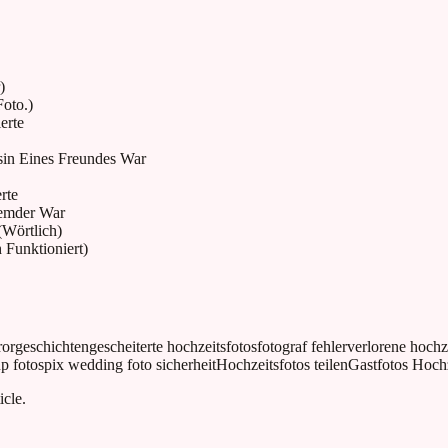
)
oto.)
erte
usin Eines Freundes War
rte
remder War
(Wörtlich)
Funktioniert)
rorgeschichten
gescheiterte hochzeitsfotos
fotograf fehler
verlorene hochz
p fotos
pix wedding foto sicherheit
Hochzeitsfotos teilen
Gastfotos Hoch
icle.