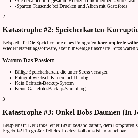
•
Sie bekamen ihre gesamte Hochzeit dokumentiert - von Gäste
•
Sparten Tausende bei Drucken und Alben mit Gästefotos
2
Katastrophe #2: Speicherkarten-Korrupti
Beispielhaft: Die Speicherkarte eines Fotografen
korrumpierte währ
Wiederherstellungssoftware, aber nur wenige unscharfe Fotos waren w
Warum Das Passiert
Billige Speicherkarten, die unter Stress versagen
Fotograf wechselt Karten nicht häufig
Kein Echtzeit-Backup-System
Keine Gästefoto-Backup-Sammlung
3
Katastrophe #3: Onkel Bobs Daumen (In Je
Beispielhaft: Der Onkel einer Braut bestand darauf, dem Fotografen zu 
Ergebnis? Ein großer Teil des Hochzeitsalbums ist unbrauchbar.