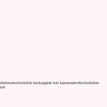
eitsfotos
hochzeitsfoto backup
gäste foto katastrophen
hochzeitsfoto
zeit